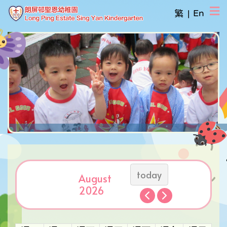
繁
|
En
today
August
2026