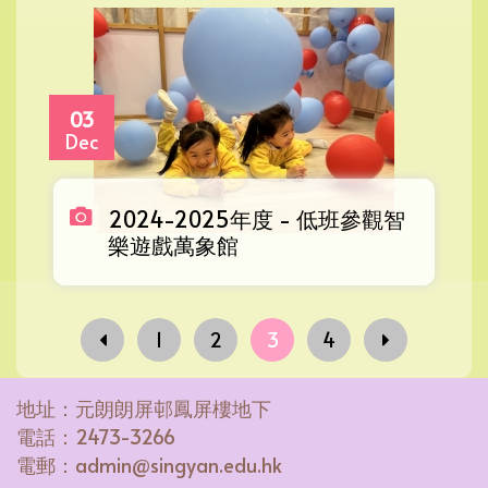
03
Dec
2024-2025年度 - 低班參觀智
樂遊戲萬象館
1
2
3
4
地址：元朗朗屏邨鳳屏樓地下
電話：2473-3266
電郵：admin@singyan.edu.hk