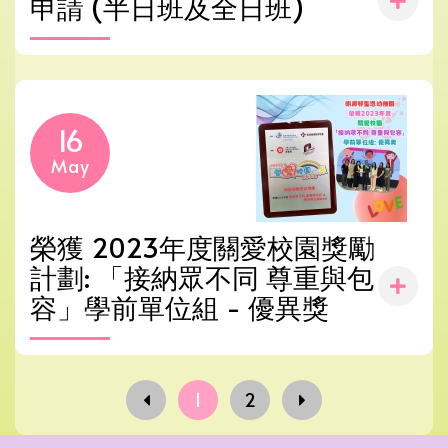
申請 (半日班及全日班)
16
May
榮獲 2023年度關愛校園獎勵
計劃: 「接納眾不同 尊重與包
容」學前單位組 - 優異獎
1
2