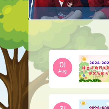
01
Aug
31